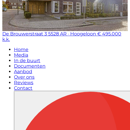
De Brouwerstraat 3
5528 AR · Hoogeloon
€ 495.000
k.k.
Home
Media
In de buurt
Documenten
Aanbod
Over ons
Reviews
Contact