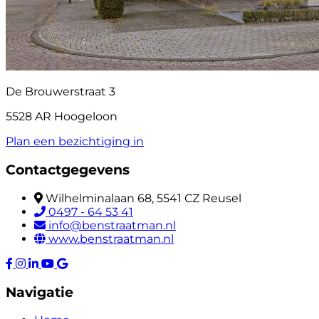
De Brouwerstraat 3
5528 AR Hoogeloon
Plan een bezichtiging in
Contactgegevens
Wilhelminalaan 68, 5541 CZ Reusel
0497 - 64 53 41
info@benstraatman.nl
www.benstraatman.nl
Navigatie