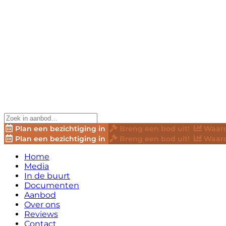
Plan een bezichtiging in
Breng een bod uit!
Waard
Plan een bezichtiging in
Breng een bod uit!
Waard
Home
Media
In de buurt
Documenten
Aanbod
Over ons
Reviews
Contact